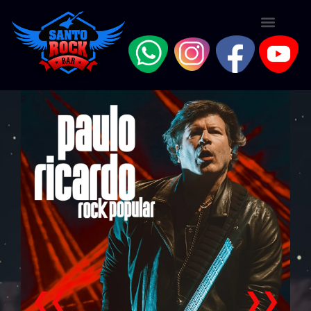
❮❮
❯❯